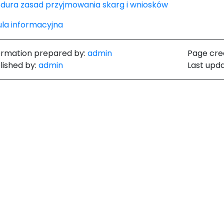
dura zasad przyjmowania skarg i wniosków
ula informacyjna
ormation prepared by:
admin
Page cre
lished by:
admin
Last upd