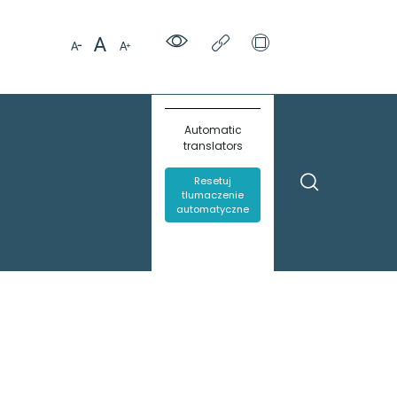
Automatic
translators
Resetuj
tlumaczenie
automatyczne